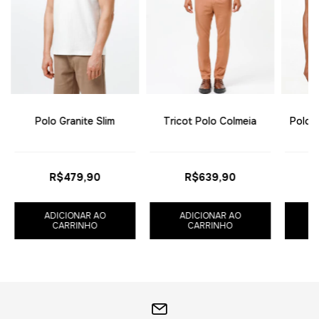
Polo Granite Slim
Tricot Polo Colmeia
Polo T
R$479,90
R$639,90
ADICIONAR AO
ADICIONAR AO
CARRINHO
CARRINHO