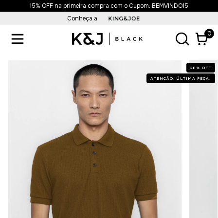
Frete Grátis acima de R$499,90
Conheça a
0
28
%
OFF
ATENÇÃO, ÚLTIMA PEÇA!