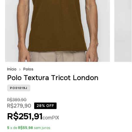
Início
Polos
Polo Textura Tricot London
PO01019J
R$389,90
R$279,90
28
% OFF
R$251,91
com
PIX
5
x de
R$55,98
sem juros