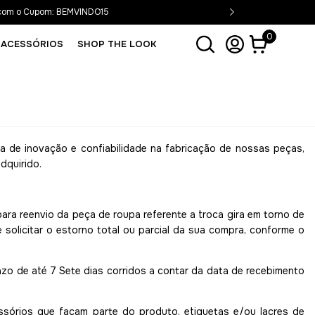
 com o Cupom: BEMVINDO15
0
ACESSÓRIOS
SHOP THE LOOK
a de inovação e confiabilidade na fabricação de nossas peças,
dquirido.
a reenvio da peça de roupa referente a troca gira em torno de
solicitar o estorno total ou parcial da sua compra, conforme o
azo de até 7 Sete dias corridos a contar da data de recebimento
ssórios que façam parte do produto, etiquetas e/ou lacres de