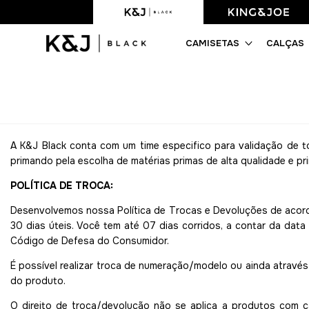
Frete Grátis acima de R$499,90
CAMISETAS
CALÇAS
A K&J Black conta com um time especifico para validação de t
primando pela escolha de matérias primas de alta qualidade e pr
POLÍTICA DE TROCA:
Desenvolvemos nossa Política de Trocas e Devoluções de acord
30 dias úteis. Você tem até 07 dias corridos, a contar da dat
Código de Defesa do Consumidor.
É possível realizar troca de numeração/modelo ou ainda através
do produto.
O direito de troca/devolução não se aplica a produtos com c