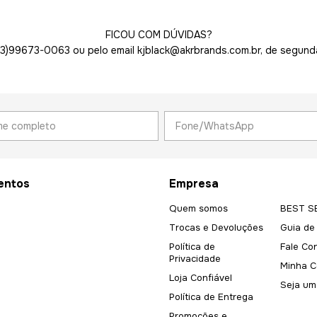
FICOU COM DÚVIDAS?
43)99673-0063 ou pelo email
kjblack@akrbrands.com.br
, de segund
entos
Empresa
Quem somos
BEST S
Trocas e Devoluções
Guia de
Política de
Fale Co
Privacidade
Minha C
Loja Confiável
Seja um
Política de Entrega
Promoções e