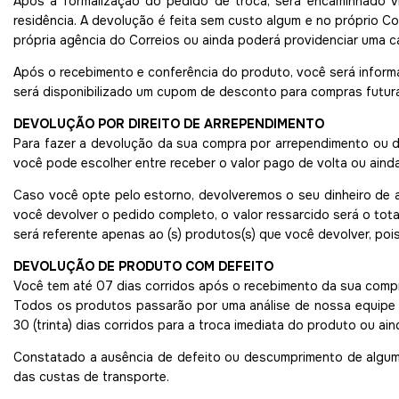
Após a formalização do pedido de troca, será encaminhado v
residência. A devolução é feita sem custo algum e no próprio 
própria agência do Correios ou ainda poderá providenciar uma 
Após o recebimento e conferência do produto, você será informa
será disponibilizado um cupom de desconto para compras futura
DEVOLUÇÃO POR DIREITO DE ARREPENDIMENTO
Para fazer a devolução da sua compra por arrependimento ou de
você pode escolher entre receber o valor pago de volta ou aind
Caso você opte pelo estorno, devolveremos o seu dinheiro de 
você devolver o pedido completo, o valor ressarcido será o total
será referente apenas ao (s) produtos(s) que você devolver, pois
DEVOLUÇÃO DE PRODUTO COM DEFEITO
Você tem até 07 dias corridos após o recebimento da sua compr
Todos os produtos passarão por uma análise de nossa equipe d
30 (trinta) dias corridos para a troca imediata do produto ou ai
Constatado a ausência de defeito ou descumprimento de alguma
das custas de transporte.