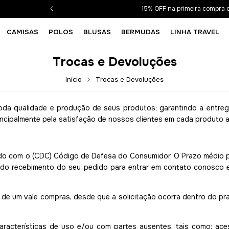
15% OFF na primeira compra
CAMISAS
POLOS
BLUSAS
BERMUDAS
LINHA TRAVEL
Trocas e Devoluções
Início
Trocas e Devoluções
oda qualidade e produção de seus produtos; garantindo a entreg
incipalmente pela satisfação de nossos clientes em cada produto a
o com o (CDC) Código de Defesa do Consumidor. O Prazo médio par
a do recebimento do seu pedido para entrar em contato conosco e 
 de um vale compras, desde que a solicitação ocorra dentro do pr
aracterísticas de uso e/ou com partes ausentes, tais como: ace