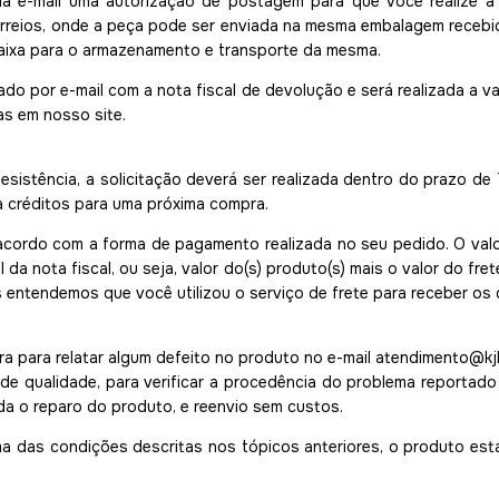
ia e-mail uma autorização de postagem para que você realize 
Correios, onde a peça pode ser enviada na mesma embalagem recebid
caixa para o armazenamento e transporte da mesma.
do por e-mail com a nota fiscal de devolução e será realizada a va
s em nosso site.
sistência, a solicitação deverá ser realizada dentro do prazo de 
a créditos para uma próxima compra.
acordo com a forma de pagamento realizada no seu pedido. O valor
 da nota fiscal, ou seja, valor do(s) produto(s) mais o valor do fr
 entendemos que você utilizou o serviço de frete para receber os d
a para relatar algum defeito no produto no e-mail
atendimento@kjb
e qualidade, para verificar a procedência do problema reportado 
nda o reparo do produto, e reenvio sem custos.
 das condições descritas nos tópicos anteriores, o produto estar