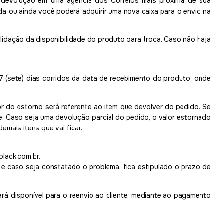
a devolução em uma agência dos Correios mais próxima de sua
a ou ainda você poderá adquirir uma nova caixa para o envio na
lidação da disponibilidade do produto para troca. Caso não haja
7 (sete) dias corridos da data de recebimento do produto, onde
 do estorno será referente ao item que devolver do pedido. Se
ete. Caso seja uma devolução parcial do pedido, o valor estornado
emais itens que vai ficar.
lack.com.br
.
e caso seja constatado o problema, fica estipulado o prazo de
á disponível para o reenvio ao cliente, mediante ao pagamento