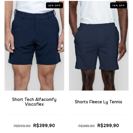
22
%
OFF
14
%
OFF
Short Tech Alfacomfy
Shorts Fleece Ly Tennis
Viscoflex
R$399,90
R$299,90
R$509,90
R$349,90