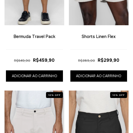
Bermuda Travel Pack
Shorts Linen Flex
R$459,90
R$299,90
R$549,90
R$389,00
ADICIONAR AO CARRINHO
ADICIONAR AO CARRINHO
10
%
OFF
10
%
OFF