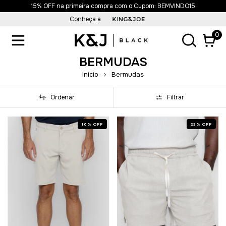
15% OFF na primeira compra com o Cupom: BEMVINDO15
Conheça a
0
BERMUDAS
Início
Bermudas
Ordenar
Filtrar
16
%
OFF
23
%
OFF