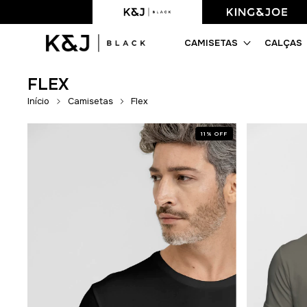
Frete Grátis acima de R$499,90
CAMISETAS
CALÇAS
FLEX
Início
Camisetas
Flex
11
%
OFF