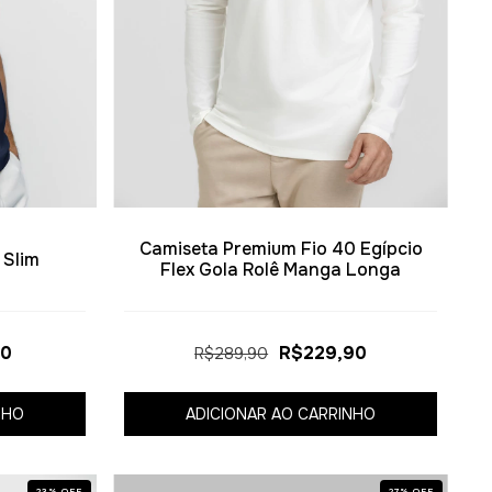
Camiseta Premium Fio 40 Egípcio
 Slim
Flex Gola Rolê Manga Longa
90
R$229,90
R$289,90
NHO
ADICIONAR AO CARRINHO
23
%
OFF
27
%
OFF