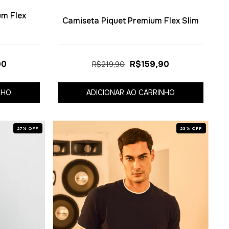
um Flex
Camiseta Piquet Premium Flex Slim
90
R$159,90
R$219,90
NHO
ADICIONAR AO CARRINHO
27
%
OFF
23
%
OFF