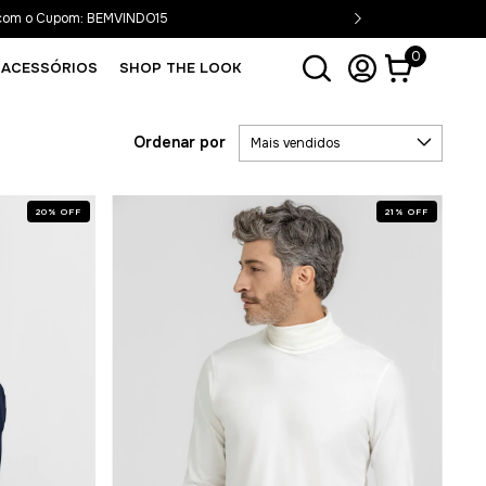
 com o Cupom: BEMVINDO15
0
ACESSÓRIOS
SHOP THE LOOK
Ordenar por
20
%
OFF
21
%
OFF