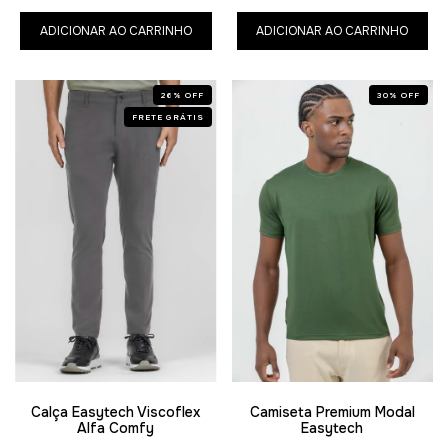
ADICIONAR AO CARRINHO
ADICIONAR AO CARRINHO
26
%
OFF
30
%
OFF
FRETE GRÁTIS
Calça Easytech Viscoflex
Camiseta Premium Modal
Alfa Comfy
Easytech