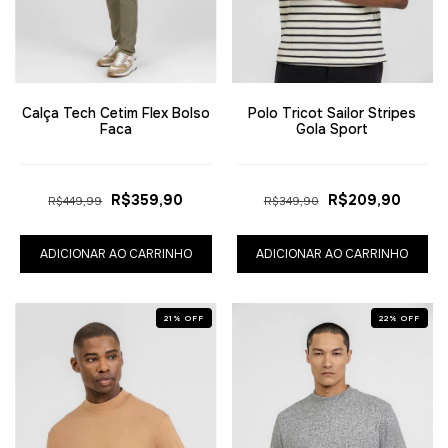
Calça Tech Cetim Flex Bolso
Polo Tricot Sailor Stripes
Faca
Gola Sport
R$359,90
R$209,90
R$449,99
R$349,90
ADICIONAR AO CARRINHO
ADICIONAR AO CARRINHO
21
%
OFF
22
%
OFF