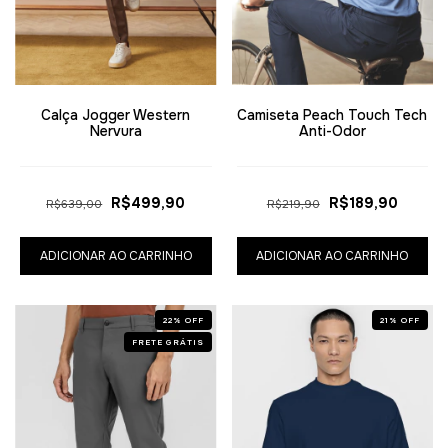
Calça Jogger Western
Camiseta Peach Touch Tech
Nervura
Anti-Odor
R$499,90
R$189,90
R$639,00
R$219,90
ADICIONAR AO CARRINHO
ADICIONAR AO CARRINHO
22
%
OFF
21
%
OFF
FRETE GRÁTIS