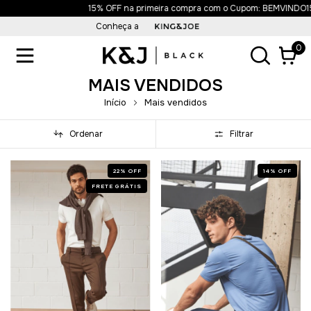
15% OFF na primeira compra com o Cupom: BEMVINDO15
Conheça a
0
MAIS VENDIDOS
Início
Mais vendidos
Ordenar
Filtrar
22
%
OFF
14
%
OFF
FRETE GRÁTIS