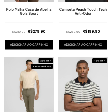
Polo Malha Casa de Abelha
Camiseta Peach Touch Tech
Gola Sport
Anti-Odor
R$279,90
R$199,90
R$319,90
R$239,90
ADICIONAR AO CARRINHO
ADICIONAR AO CARRINHO
20
%
OFF
40
%
OFF
FRETE GRÁTIS