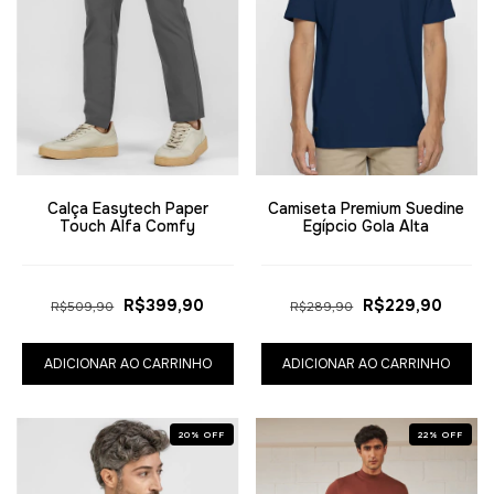
Calça Easytech Paper
Camiseta Premium Suedine
Touch Alfa Comfy
Egípcio Gola Alta
R$399,90
R$229,90
R$509,90
R$289,90
ADICIONAR AO CARRINHO
ADICIONAR AO CARRINHO
20
%
OFF
22
%
OFF