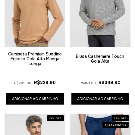
Camiseta Premium Suedine
Blusa Cashemere Touch
Egípcio Gola Alta Manga
Gola Alta
Longa
R$229,90
R$349,90
R$289,90
R$449,90
ADICIONAR AO CARRINHO
ADICIONAR AO CARRINHO
21
%
OFF
22
%
OFF
FRETE GRÁTIS