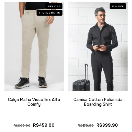
25
%
OFF
17
%
OFF
FRETE GRÁTIS
Calça Malha Viscoflex Alfa
Camisa Cotton Poliamida
Comfy
Boarding Shirt
R$459,90
R$399,90
R$609,90
R$479,90