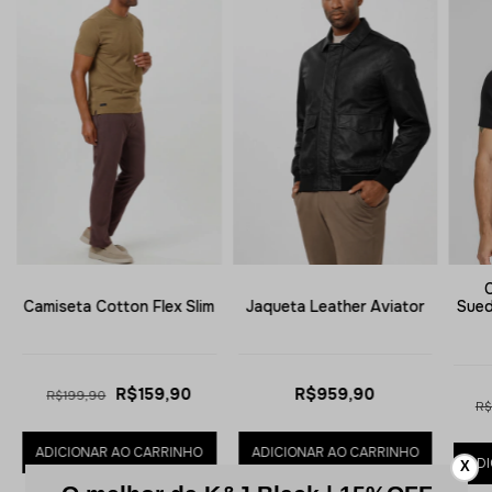
Camiseta Cotton Flex Slim
Jaqueta Leather Aviator
Sued
R$159,90
R$959,90
R$199,90
R$
ADICIONAR AO CARRINHO
ADICIONAR AO CARRINHO
ADI
X