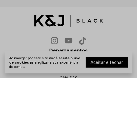
Departamentos
Ao navegar por este site
você aceita o uso
CAMISETAS
Aceitar e fechar
de cookies
para agilizar a sua experiência
de compra.
CALÇAS
CAMISAS
POLOS
BLUSAS
BERMUDAS
LINHA TRAVEL
ACESSÓRIOS
Shop the Look