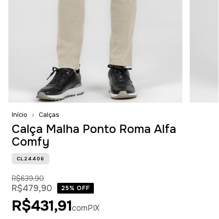
Início
Calças
Calça Malha Ponto Roma Alfa
Comfy
CL24406
R$639,90
R$479,90
25
% OFF
R$431,91
com
PIX