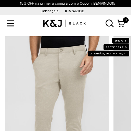
15% OFF na primeira compra com o Cupom: BEMVINDO15
Conheça a
0
25
%
OFF
FRETE GRÁTIS
ATENÇÃO, ÚLTIMA PEÇA!