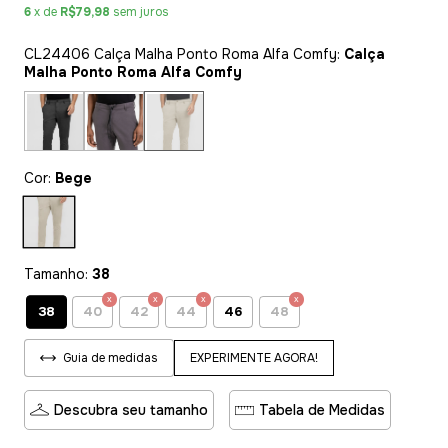
6
x de
R$79,98
sem juros
CL24406 Calça Malha Ponto Roma Alfa Comfy:
Calça
Malha Ponto Roma Alfa Comfy
Cor:
Bege
Tamanho:
38
38
40
42
44
46
48
EXPERIMENTE AGORA!
Guia de medidas
Descubra seu tamanho
Tabela de Medidas