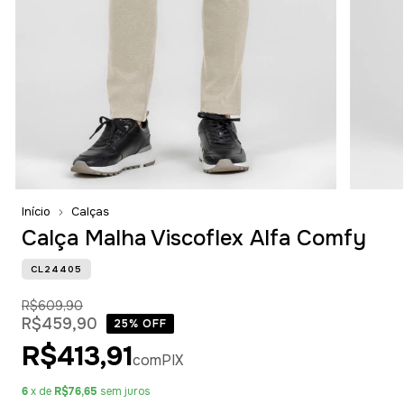
Início
Calças
Calça Malha Viscoflex Alfa Comfy
CL24405
R$609,90
R$459,90
25
% OFF
R$413,91
com
PIX
6
x de
R$76,65
sem juros