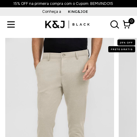
Frete Grátis acima de R$499,90
Conheça a
0
25
%
OFF
FRETE GRÁTIS