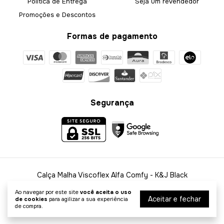
Política de Entrega
Seja um revendedor
Promoções e Descontos
Formas de pagamento
Segurança
Calça Malha Viscoflex Alfa Comfy
- K&J Black
©2026. K&J Black - 58010933000140. Todos os direitos reservados.
Ao navegar por este site
você aceita o uso
Aceitar e fechar
de cookies
para agilizar a sua experiência
de compra.