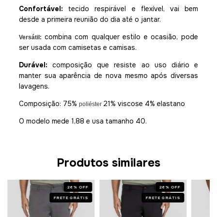
Confortável:
tecido respirável e flexível, vai bem
desde a primeira reunião do dia até o jantar.
combina com qualquer estilo e ocasião, pode
Versátil:
ser usada com camisetas e camisas.
Durável:
composição que resiste ao uso diário e
manter sua aparência de nova mesmo após diversas
lavagens.
Composição: 75%
21% viscose 4% elastano
poliéster
O modelo mede 1,88 e usa tamanho 40.
Produtos similares
26
%
OFF
26
%
OFF
FRETE GRÁTIS
FRETE GRÁTIS