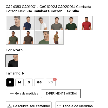
CA24383 CA01001J CA01002J CA02001J Camiseta
Cotton Flex Slim:
Camiseta Cotton Flex Slim
Cor:
Preto
Tamanho:
P
P
M
G
GG
XG
EXPERIMENTE AGORA!
Guia de medidas
Descubra seu tamanho
Tabela de Medidas