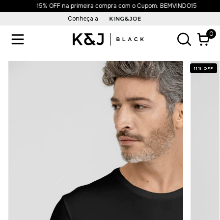
15% OFF na primeira compra com o Cupom: BEMVINDO15
Conheça a
0
11
%
OFF