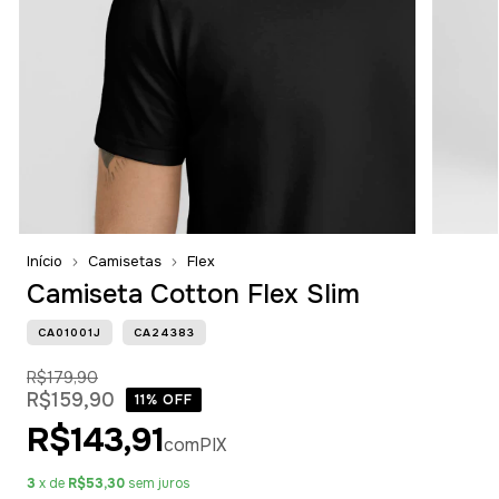
Início
Camisetas
Flex
Camiseta Cotton Flex Slim
CA01001J
CA24383
R$179,90
R$159,90
11
% OFF
R$143,91
com
PIX
3
x de
R$53,30
sem juros