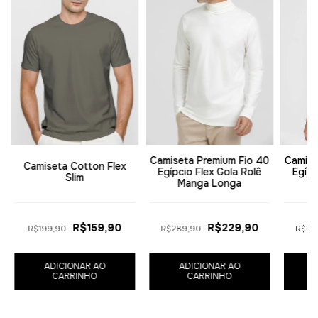
Camiseta Premium Fio 40
Camise
Camiseta Cotton Flex
Egípcio Flex Gola Rolê
Egípc
Slim
Manga Longa
R$159,90
R$229,90
R$199,90
R$289,90
R$28
ADICIONAR AO
ADICIONAR AO
CARRINHO
CARRINHO