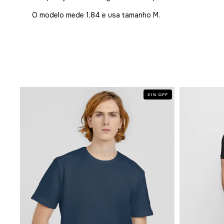
O modelo mede 1,84 e usa tamanho M.
OFF
31
%
OFF