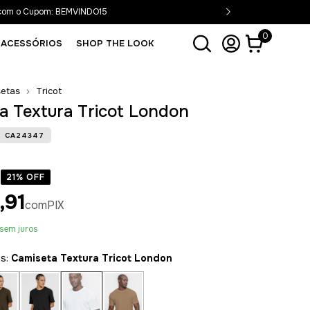
 com o Cupom: BEMVINDO15
0
ACESSÓRIOS
SHOP THE LOOK
etas
Tricot
a Textura Tricot London
CA24347
21
% OFF
,91
com
PIX
sem juros
es:
Camiseta Textura Tricot London