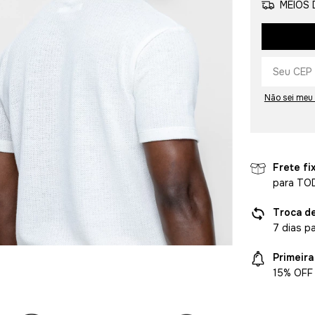
MEIOS 
Não sei meu
Frete fi
para TO
Troca d
7 dias p
Primeir
15% OFF