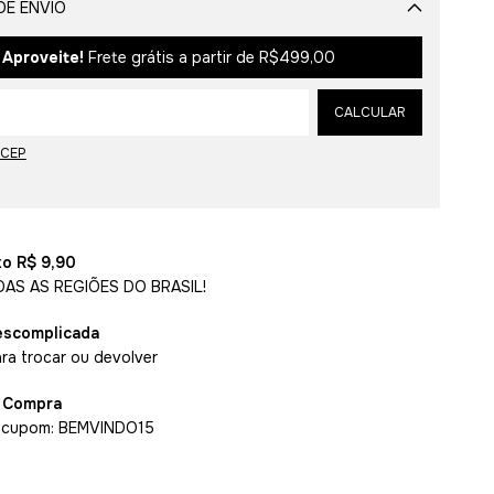
DE ENVIO
Alterar CEP
Aproveite!
Frete grátis a partir de
R$499,00
CALCULAR
 CEP
xo R$ 9,90
DAS AS REGIÕES DO BRASIL!
escomplicada
ara trocar ou devolver
a Compra
 cupom: BEMVINDO15