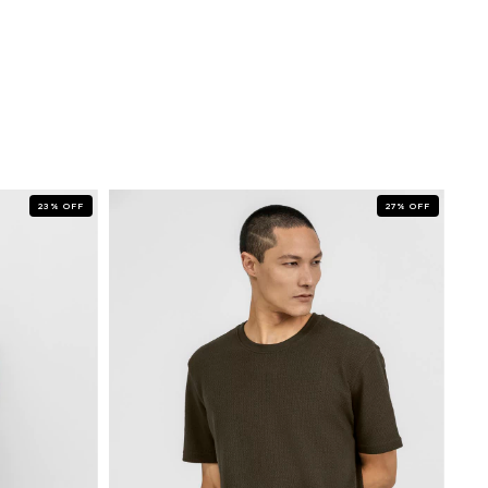
23
%
OFF
27
%
OFF