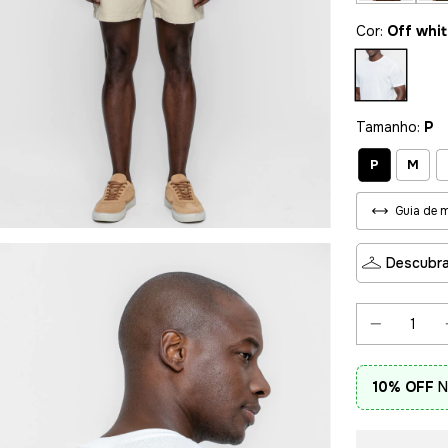
Cor:
Off whi
Tamanho:
P
P
M
Guia de 
Descubra
10% OFF
N