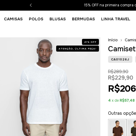
15% OFF na primeira compra
CAMISAS
POLOS
BLUSAS
BERMUDAS
LINHA TRAVEL
Início
Camis
21
%
OFF
Camiset
ATENÇÃO, ÚLTIMA PEÇA!
CA01026J
R$289,90
R$229,90
R$206
4
x de
R$57,48
Outras opçõ