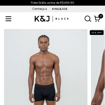
Frete Grátis acima de R$499,90
Conheça a
0
33
%
OFF