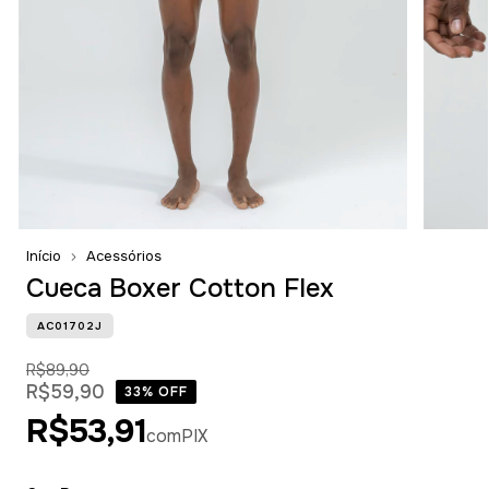
Início
Acessórios
Cueca Boxer Cotton Flex
AC01702J
R$89,90
R$59,90
33
% OFF
R$53,91
com
PIX