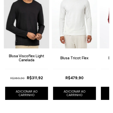
Blusa Viscoflex Light
Blusa Tricot Flex
Bl
Canelada
R$311,92
R$479,90
R$389,90
ADICIONAR AO
ADICIONAR AO
CARRINHO
CARRINHO