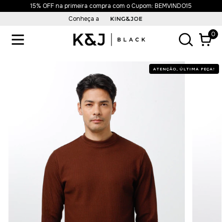
Frete Grátis acima de R$499,90
Conheça a
0
ATENÇÃO, ÚLTIMA PEÇA!