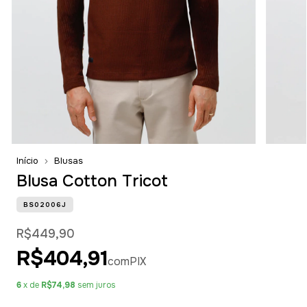
Início
Blusas
Blusa Cotton Tricot
BS02006J
R$449,90
R$404,91
com
PIX
6
x de
R$74,98
sem juros