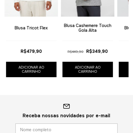
Blusa Cashemere Touch
Blusa Tricot Flex
Blus
Gola Alta
R$479,90
R$349,90
R$449,90
ADICIONAR AO
ADICIONAR AO
CARRINHO
CARRINHO
Receba nossas novidades por e-mail