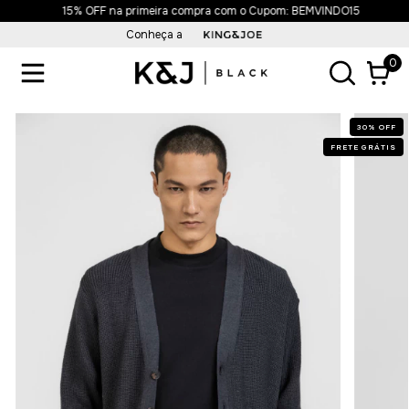
15% OFF na primeira compra com o Cupom: BEMVINDO15
Conheça a
0
30
%
OFF
FRETE GRÁTIS