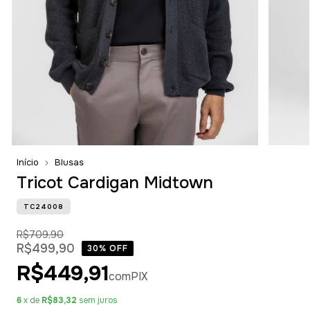
Início
Blusas
Tricot Cardigan Midtown
TC24008
R$709,90
R$499,90
30
% OFF
R$449,91
com
PIX
6
x de
R$83,32
sem juros