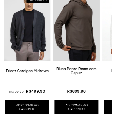
FRETE GRÁTIS
Blusa Ponto Roma com
Tricot Cardigan Midtown
Bl
Capuz
R$499,90
R$639,90
R$709,90
ADICIONAR AO
ADICIONAR AO
CARRINHO
CARRINHO