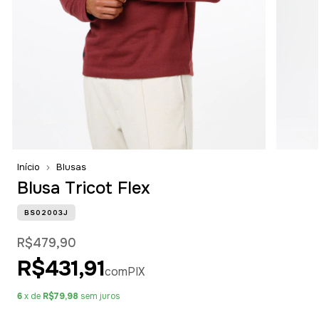
Início
Blusas
Blusa Tricot Flex
BS02003J
R$479,90
R$431,91
com
PIX
6
x de
R$79,98
sem juros