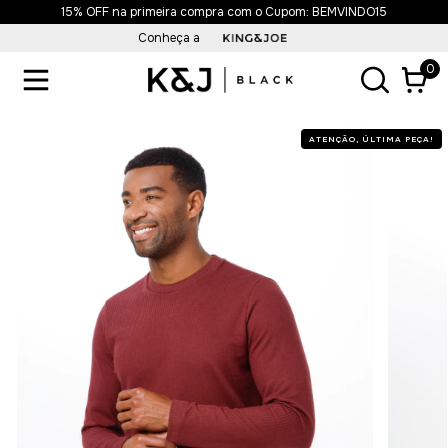
Frete Grátis acima de R$499,90
Conheça a
0
ATENÇÃO, ÚLTIMA PEÇA!