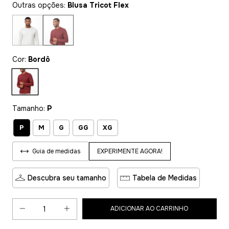
Outras opções:
Blusa Tricot Flex
Cor:
Bordô
Tamanho:
P
P
M
G
GG
XG
EXPERIMENTE AGORA!
Guia de medidas
Descubra seu tamanho
Tabela de Medidas