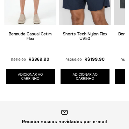
Bermuda Casual Cetim
Shorts Tech Nylon Flex
Berm
Flex
UV50
R$369,90
R$199,90
R$419,90
R$289,90
R$41
ADICIONAR AO
ADICIONAR AO
CARRINHO
CARRINHO
Receba nossas novidades por e-mail