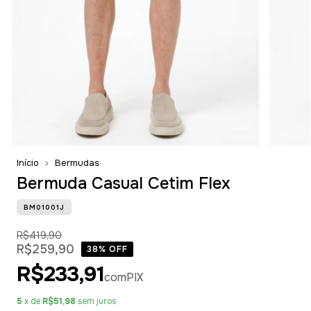
Início
Bermudas
Bermuda Casual Cetim Flex
BM01001J
R$419,90
R$259,90
38
% OFF
R$233,91
com
PIX
5
x de
R$51,98
sem juros