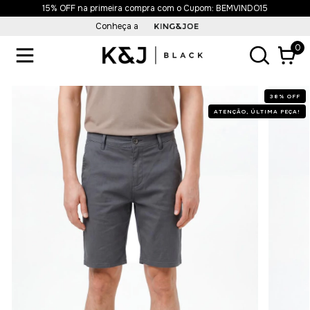
15% OFF na primeira compra com o Cupom: BEMVINDO15
Conheça a
0
38
%
OFF
ATENÇÃO, ÚLTIMA PEÇA!