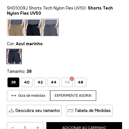
SH01009J Shorts Tech Nylon Flex UV50:
Shorts Tech
Nylon Flex UV50
Cor:
Azul marinho
Tamanho:
38
38
40
42
44
46
48
EXPERIMENTE AGORA!
Guia de medidas
Descubra seu tamanho
Tabela de Medidas