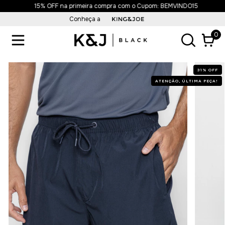
15% OFF na primeira compra com o Cupom: BEMVINDO15
Conheça a
0
31
%
OFF
ATENÇÃO, ÚLTIMA PEÇA!