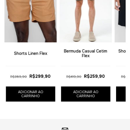
Bermuda Casual Cetim
Short
Shorts Linen Flex
Flex
R$299,90
R$259,90
R$389,90
R$419,90
R$28
ADICIONAR AO
ADICIONAR AO
CARRINHO
CARRINHO