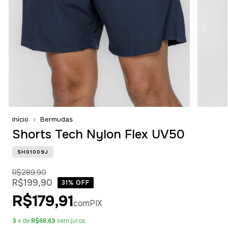
Início
Bermudas
Shorts Tech Nylon Flex UV50
SH01009J
R$289,90
R$199,90
31
% OFF
R$179,91
com
PIX
3
x de
R$66,63
sem juros