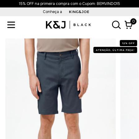
15% OFF na primeira compra com o Cupom: BEMVINDO15
Conheça a
0
12
%
OFF
ATENÇÃO, ÚLTIMA PEÇA!