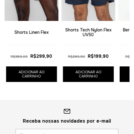
Shorts Tech Nylon Flex
Berm
Shorts Linen Flex
UV50
R$299,90
R$199,90
R$389,00
R$289,90
R$41
ADICIONAR AO
ADICIONAR AO
CARRINHO
CARRINHO
Receba nossas novidades por e-mail