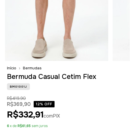
Início
Bermudas
Bermuda Casual Cetim Flex
BM01001J
R$419,90
R$369,90
12
% OFF
R$332,91
com
PIX
6
x de
R$61,65
sem juros