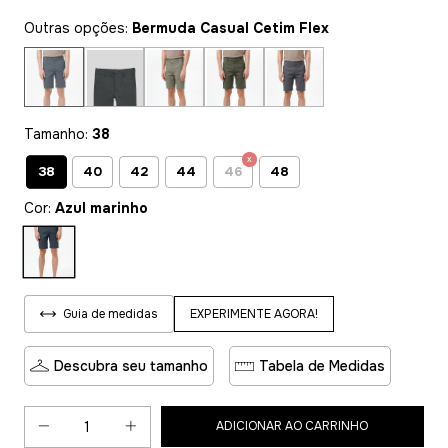
Outras opções:
Bermuda Casual Cetim Flex
Tamanho:
38
38
40
42
44
46
48
Cor:
Azul marinho
EXPERIMENTE AGORA!
Guia de medidas
Descubra seu tamanho
Tabela de Medidas