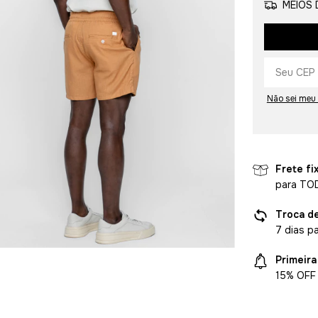
MEIOS 
Não sei meu
Frete fi
para TO
Troca d
7 dias p
Primeir
15% OFF