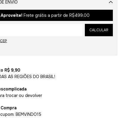
DE ENVIO
Alterar CEP
Aproveite!
Frete grátis a partir de
R$499,00
CALCULAR
 CEP
xo R$ 9,90
DAS AS REGIÕES DO BRASIL!
escomplicada
ara trocar ou devolver
a Compra
 cupom: BEMVINDO15