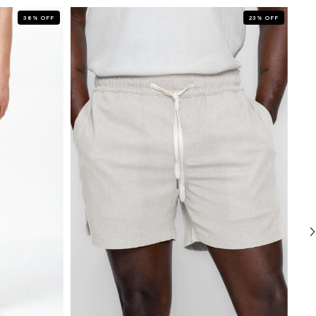
38
%
OFF
23
%
OFF