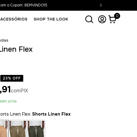
 com o Cupom: BEMVINDO15
0
ACESSÓRIOS
SHOP THE LOOK
udas
Linen Flex
23
% OFF
,91
com
PIX
sem juros
rts Linen Flex:
Shorts Linen Flex