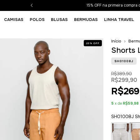
15% OFF na primeira compra
CAMISAS
POLOS
BLUSAS
BERMUDAS
LINHA TRAVEL
Início
Berm
23
%
OFF
Shorts 
SH01008J
R$389,90
R$299,90
R$269
5
x de
R$59,98
SH01008J Sho